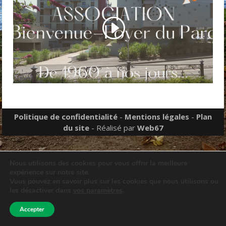
Politique de confidentialité
-
Mentions légales
-
Plan
du site
- Réalisé par
Web67
Nous utilisons des cookies pour vous offrir la meilleure
expérience sur notre site.
Vous pouvez en savoir plus sur les cookies que nous utilisons ou
les désactiver dans
vos paramètres
.
Accepter